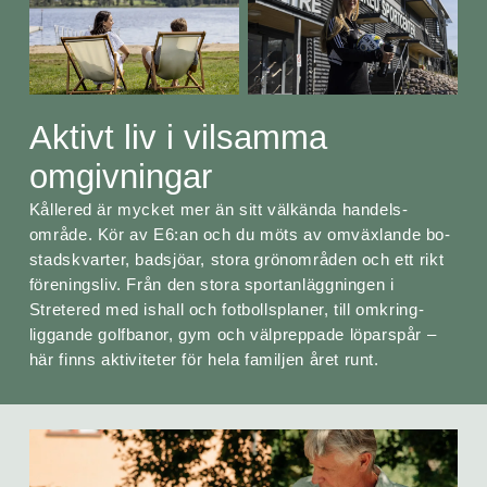
Aktivt liv i vilsamma
omgivningar
Kållered är mycket mer än sitt väl­kända handels­
område. Kör av E6:an och du möts av om­växlande bo­
stads­kvarter, bad­sjöar, stora grön­områden och ett rikt
förenings­liv. Från den stora sport­anlägg­ningen i
Stretered med ishall och fot­bolls­planer, till om­kring­
liggande golf­banor, gym och väl­preppade löpar­spår –
här finns akti­viteter för hela familjen året runt.