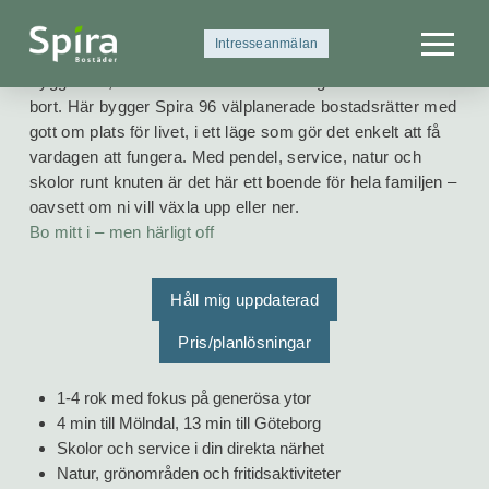
I Kållered växer ett nytt bo­stads­projekt fram för dig som
Intresseanmälan
vill ha det bästa av två värl­dar – lugnet, grön­skan och
trygg­heten, men med centrala Göteborg bara 13 minuter
bort. Här bygger Spira 96 väl­plane­rade bo­stads­rätter med
gott om plats för livet, i ett läge som gör det enkelt att få
var­dagen att fungera. Med pendel, service, natur och
skolor runt knuten är det här ett bo­ende för hela familjen –
oavsett om ni vill växla upp eller ner.
Bo mitt i – men härligt off
Håll mig uppdaterad
Pris/planlösningar
1-4 rok med fokus på generösa ytor
4 min till Mölndal, 13 min till Göteborg
Skolor och service i din direkta närhet
Natur, grönområden och fritidsaktiviteter