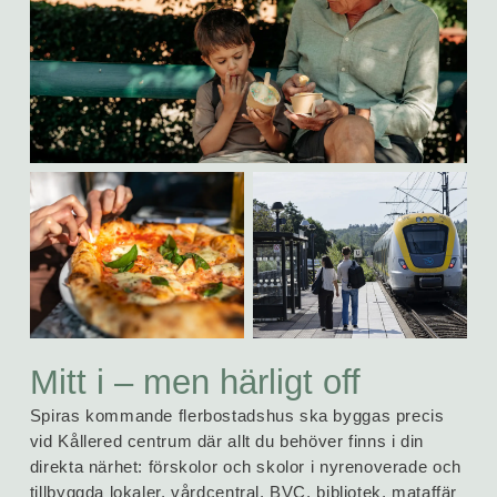
Mitt i – men härligt off
Spiras kommande fler­bostads­hus ska byggas precis
vid Kållered centrum där allt du behöver finns i din
direkta närhet: för­skolor och skolor i nyrenoverade och
tillbyggda lokaler, vård­central, BVC, biblio­tek, mat­affär