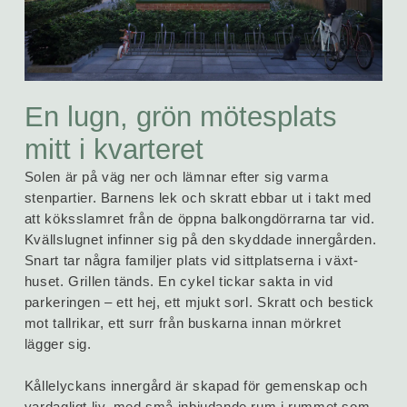
En lugn, grön mötesplats
mitt i kvarteret
Solen är på väg ner och lämnar efter sig varma
stenpartier. Barnens lek och skratt ebbar ut i takt med
att köks­slamret från de öppna balkong­dörrarna tar vid.
Kvällslugnet infinner sig på den skyddade innergården.
Snart tar några familjer plats vid sitt­platserna i växt­
huset. Grillen tänds. En cykel tickar sakta in vid
parkeringen – ett hej, ett mjukt sorl. Skratt och bestick
mot tallrikar, ett surr från buskarna innan mörkret
lägger sig.
Kållelyckans innergård är skapad för gemen­skap och
vardagligt liv, med små inbjudande rum i rummet som