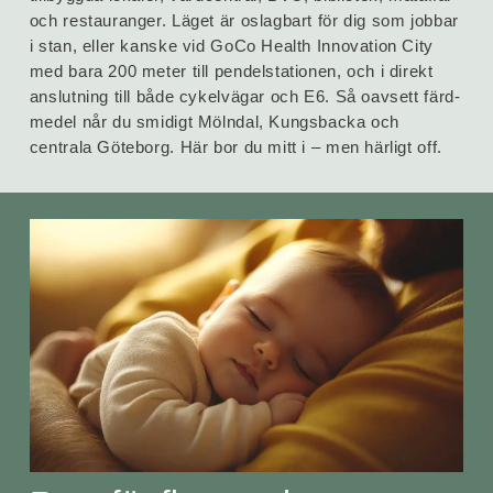
och resta­uran­ger. Läget är oslagbart för dig som jobbar
i stan, eller kanske vid GoCo Health Inno­vation City
med bara 200 meter till pendel­stationen, och i direkt
anslut­ning till både cykel­vägar och E6. Så oavsett färd­
medel når du smidigt Mölndal, Kungs­backa och
centrala Göteborg. Här bor du mitt i – men härligt off.