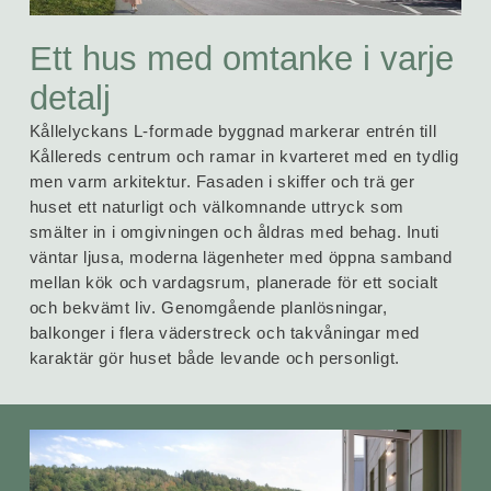
Ett hus med omtanke i varje
detalj
Kållelyckans L-formade byggnad markerar entrén till
Kållereds centrum och ramar in kvarteret med en tydlig
men varm arkitektur. Fasaden i skiffer och trä ger
huset ett naturligt och välkomnande uttryck som
smälter in i om­giv­ningen och åldras med behag. Inuti
väntar ljusa, moderna lägenheter med öppna sam­band
mellan kök och vardagsrum, planerade för ett socialt
och bekvämt liv. Genomgående plan­lösningar,
balkonger i flera väderstreck och takvåningar med
karaktär gör huset både levande och personligt.