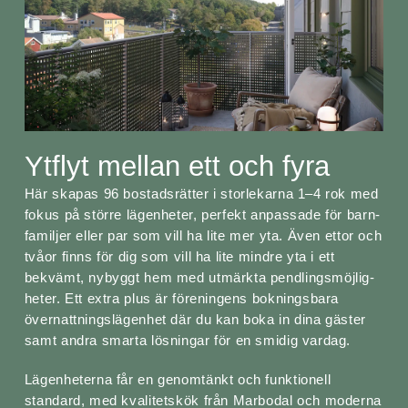
Ytflyt mellan ett och fyra
Här skapas 96 bostadsrätter i storlekar­na 1–4 rok med
fokus på större lägen­heter, perfekt anpassade för barn­
familjer eller par som vill ha lite mer yta. Även ettor och
tvåor finns för dig som vill ha lite mindre yta i ett
bekvämt, nybyggt hem med utmärkta pendlingsmöjlig­
heter. Ett extra plus är föreningens bokningsbara
övernatt­nings­lägenhet där du kan boka in dina gäster
samt andra smarta lösningar för en smidig vardag.
Lägenheterna får en genomtänkt och funktionell
standard, med kvalitetskök från Marbodal och moderna