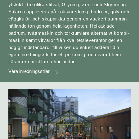
ytskikt i tre olika stilval; Gryning, Zenit och Skymning.
Stilarna appliceras på köksinred­ning, badrum, golv och
väggkulör, och skapar därigenom en vackert samman­
hållande ton genom hela lägen­heten. Helkaklade
badrum, tvättmaskin och tork­tumlare alternativt kombi­
maskin samt vitvaror från kvalitetsleverantör ger en
hög grund­standard, till vilken du enkelt adderar din
egen inredningsstil för ett personligt och varmt hem.
Läs mer om stilarna här nedan.
Våra inredningsstilar