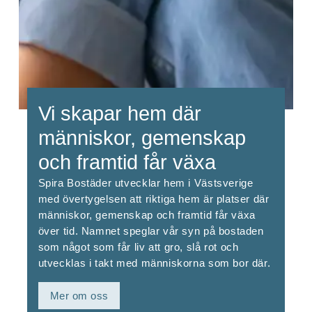
Vi skapar hem där
människor, gemenskap
och framtid får växa
Spira Bostäder utvecklar hem i Väst­sverige
med övertygelsen att riktiga hem är platser där
män­ni­skor, gemen­skap och framtid får växa
över tid. Namnet speglar vår syn på bo­stad­en
som något som får liv att gro, slå rot och
utvecklas i takt med människorna som bor där.
Mer om oss