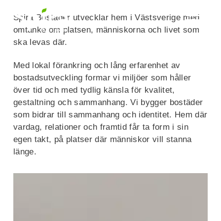
Spira Bostäder utvecklar hem i Västsverige med
omtanke om platsen, människorna och livet som
ska levas där.
Med lokal förankring och lång er­faren­het av
bostads­utveckling formar vi miljöer som håller
över tid och med tydlig känsla för kvalitet,
gestaltning och sam­man­hang. Vi bygger bostäder
som bidrar till sam­man­hang och identitet. Hem där
vardag, rela­tio­ner och framtid får ta form i sin
egen takt, på platser där människor vill stanna
länge.