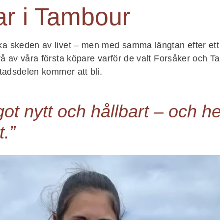
ar i Tambour
ika skeden av livet – men med samma längtan efter et
två av våra första köpare varför de valt Forsåker och 
stadsdelen kommer att bli.
ågot nytt och hållbart – och he
t.”