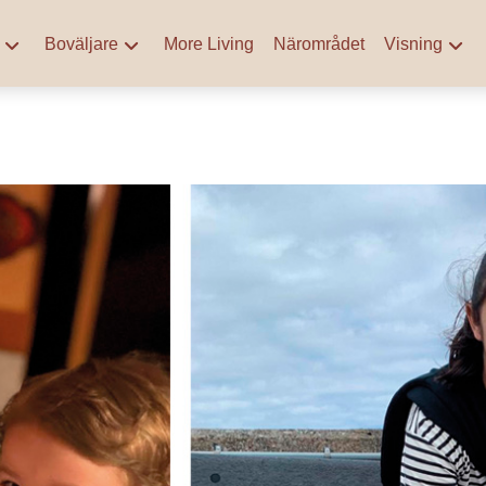
Boväljare
More Living
Närområdet
Visning