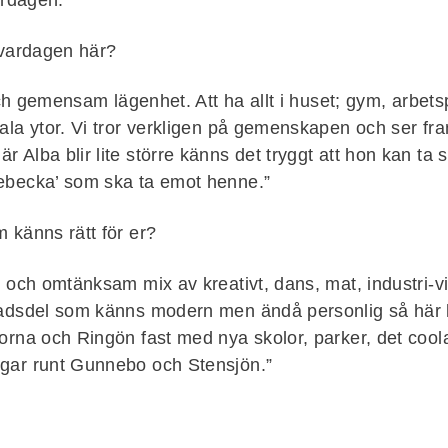
ardagen.”
 vardagen här?
och gemensam lägenhet. Att ha allt i huset; gym, arbetspl
ala ytor. Vi tror verkligen på gemenskapen och ser f
Alba blir lite större känns det tryggt att hon kan ta s
ebecka’ som ska ta emot henne.”
 känns rätt för er?
g och omtänksam mix av kreativt, dans, mat, industri-v
tadsdel som känns modern men ändå personlig så här 
rna och Ringön fast med nya skolor, parker, det coola
gar runt Gunnebo och Stensjön.”