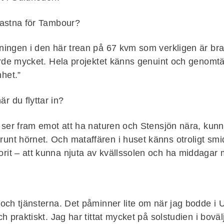
 fastna för Tambour?
ösningen i den här trean på 67 kvm som verkligen är br
jorde mycket. Hela projektet känns genuint och genomtänk
het.”
r du flyttar in?
Jag ser fram emot att ha naturen och Stensjön nära, k
unt hörnet. Och mataffären i huset känns otroligt smidi
orit – att kunna njuta av kvällssolen och ha middagar
n och tjänsterna. Det påminner lite om när jag bodde i 
och praktiskt. Jag har tittat mycket på solstudien i bovä