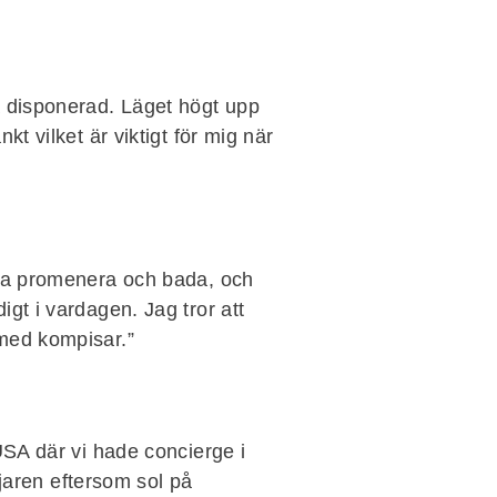
a disponerad. Läget högt upp
t vilket är viktigt för mig när
unna promenera och bada, och
gt i vardagen. Jag tror att
 med kompisar.”
USA där vi hade concierge i
ljaren eftersom sol på