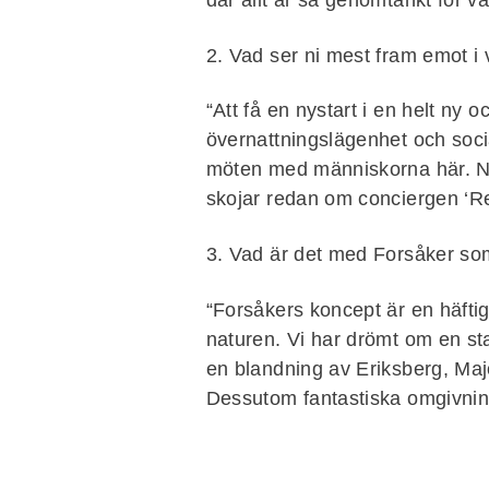
där allt är så genomtänkt för v
2. Vad ser ni mest fram emot i
“Att få en nystart i en helt ny 
övernattningslägenhet och soci
möten med människorna här. När 
skojar redan om conciergen ‘R
3. Vad är det med Forsåker som
“Forsåkers koncept är en häfti
naturen. Vi har drömt om en s
en blandning av Eriksberg, Majo
Dessutom fantastiska omgivnin