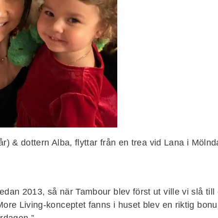
r) & dottern Alba, flyttar från en trea vid Lana i Mölnd
an 2013, så när Tambour blev först ut ville vi slå till dir
More Living-konceptet fanns i huset blev en riktig bo