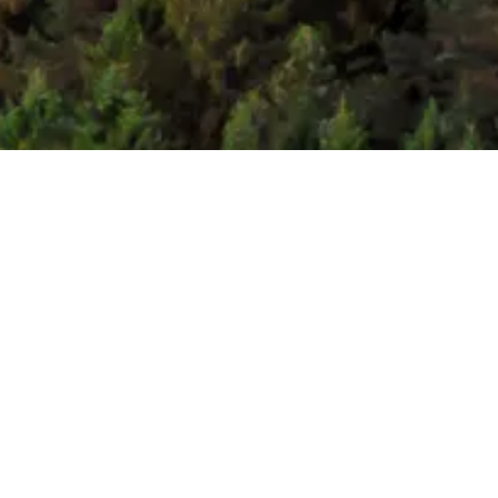
Kynningsrud
Kynningsrud har sedan 1946 förknippats med
entre­prenör­skap av hög kvalitet, och om­fattar idag
verksamhets­område­na Kran, Kommersiellt, Bygg,
Bostäder och Finanser. Vi arbetar varje dag med
att lyfta högt, bygga rejält och förvalta i Norge,
Sverige och Danmark. Vi jobbar alltid mot
visionen “Glädjen är att vara till nytta”, som är vår
viktigaste drivkraft.